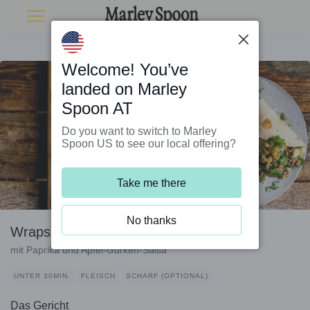
Welcome! You’ve
landed on Marley
Spoon AT
Do you want to switch to Marley
Spoon US to see our local offering?
Take me there
No thanks
Wraps mit Schweinehack Tex-Mex-Style
mit Paprika und Apfel-Gurken-Salsa
UNTER 30MIN.
FLEISCH
SCHARF (OPTIONAL)
Das Gericht