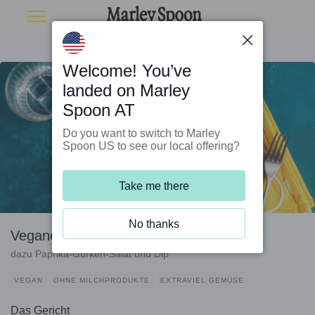
Welcome! You’ve
landed on Marley
Spoon AT
Do you want to switch to Marley
Spoon US to see our local offering?
Take me there
No thanks
Vegane Lauch-Mais-Bratlinge
dazu Paprika-Gurken-Salat und Dip
VEGAN
OHNE MILCHPRODUKTE
EXTRAVIEL GEMÜSE
Das Gericht