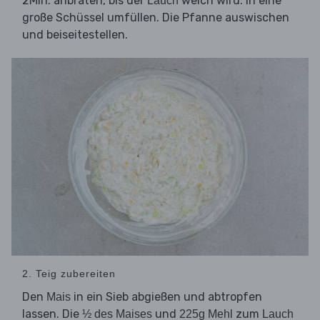
2Min. anbraten, bis der
weich wird. In eine
Lauch
große Schüssel umfüllen. Die Pfanne auswischen
und beiseitestellen.
2. Teig zubereiten
Den
in ein Sieb abgießen und abtropfen
Mais
lassen. Die
und
zum
½ des Maises
225g Mehl
Lauch