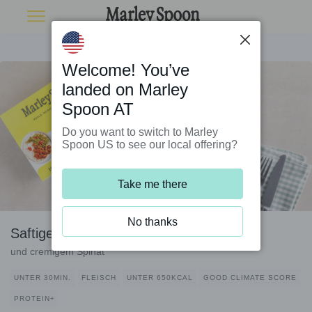
Welcome! You’ve
landed on Marley
Spoon AT
Do you want to switch to Marley
Spoon US to see our local offering?
Take me there
No thanks
Saftige Rindfleischbällchen mit Püree
und cremigem Spinat
UNTER 30MIN.
FLEISCH
UNTER 650KCAL
GOOD CLIMATE SCORE
PROTEIN+