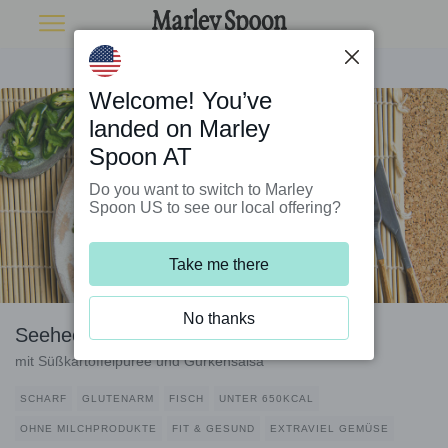
Welcome! You’ve
landed on Marley
Spoon AT
Do you want to switch to Marley
Spoon US to see our local offering?
Take me there
No thanks
Seehecht im Kokosmantel
mit Süßkartoffelpüree und Gurkensalsa
SCHARF
GLUTENARM
FISCH
UNTER 650KCAL
OHNE MILCHPRODUKTE
FIT & GESUND
EXTRAVIEL GEMÜSE