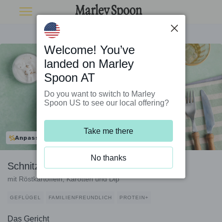
Welcome! You’ve
landed on Marley
Spoon AT
Do you want to switch to Marley
Spoon US to see our local offering?
Take me there
Anpassbar
No thanks
Schnitzel vom Bio-Hähnchenfilet
mit Röstkartoffeln, Karotten und Dip
GEFLÜGEL
FAMILIENFREUNDLICH
PROTEIN+
Das Gericht