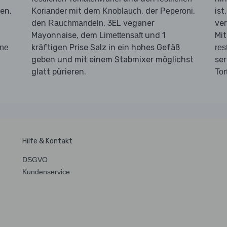
en.
mit dem
, der
,
ist
Koriander
Knoblauch
Peperoni
den
, 3EL veganer
ver
Rauchmandeln
Mayonnaise, dem
und 1
Mi
Limettensaft
kräftigen Prise Salz in ein hohes Gefäß
ine
res
geben und mit einem Stabmixer möglichst
ser
glatt pürieren.
Tor
Hilfe & Kontakt
DSGVO
Kundenservice