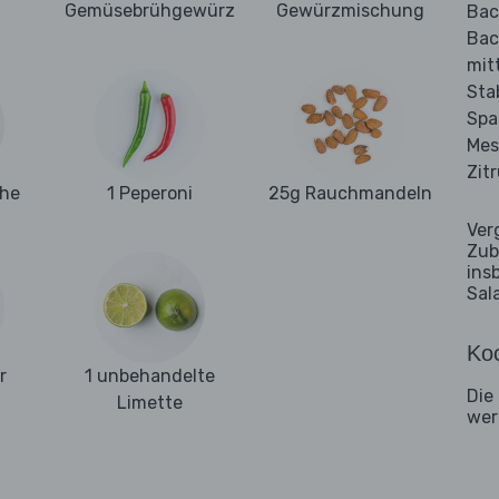
Gemüsebrühgewürz
Gewürzmischung
Bac
Bac
mit
Sta
Spa
Mes
Zit
ehe
1 Peperoni
25g Rauchmandeln
Ver
Zub
ins
Sal
Koc
r
1 unbehandelte
Die
Limette
wer