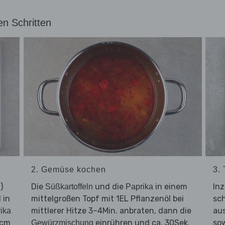
en Schritten
2. Gemüse kochen
3. 
)
Die
und die
in einem
In
Süßkartoffeln
Paprika
 in
mittelgroßen Topf mit 1EL Pflanzenöl bei
sch
mittlerer Hitze 3–4Min. anbraten, dann die
aus
ika
2cm
einrühren und ca. 30Sek.
so
Gewürzmischung