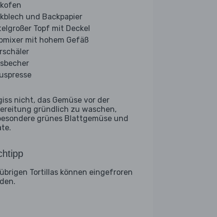
kofen
kblech und Backpapier
telgroßer Topf mit Deckel
bmixer mit hohem Gefäß
rschäler
sbecher
ruspresse
giss nicht, das Gemüse vor der
ereitung gründlich zu waschen,
besondere grünes Blattgemüse und
ate.
htipp
 übrigen Tortillas können eingefroren
den.