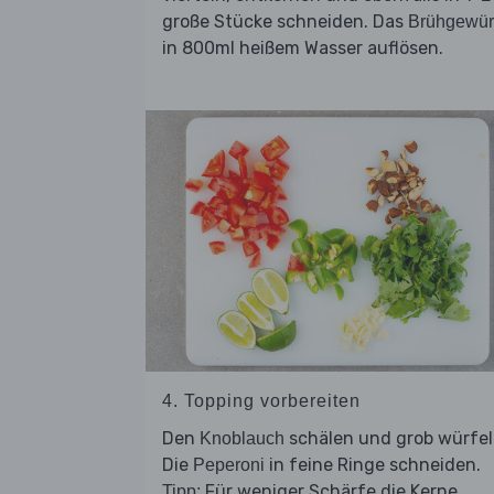
große Stücke schneiden. Das
Brühgewür
in 800ml heißem Wasser auflösen.
4. Topping vorbereiten
Den
schälen und grob würfel
Knoblauch
Die
in feine Ringe schneiden.
Peperoni
Für weniger Schärfe die Kerne
Tipp: