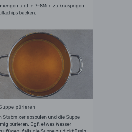
rmengen und in 7–8Min. zu knusprigen
backen.
tillachips
 Suppe pürieren
n Stabmixer abspülen und die
Suppe
mig pürieren. Ggf. etwas Wasser
zufügen, falls die
zu dickflüssig
Suppe