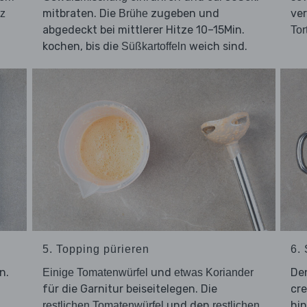
mitbraten. Die
zugeben und
ve
z
Brühe
abgedeckt bei mittlerer Hitze 10–15Min.
Tor
kochen, bis die
weich sind.
Süßkartoffeln
5. Topping pürieren
6.
n.
und
De
Einige Tomatenwürfel
etwas Koriander
für die Garnitur beiseitelegen. Die
cre
und den
hin
restlichen Tomatenwürfel
restlichen