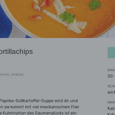
rtillachips
DAU
RAVIEL GEMÜSE
20 
SCH
ein
Paprika-Süßkartoffel-Suppe wird dir und
INH
nn sie kommt mit viel mexikanischem Flair
Kal
ie Kulmination des Gaumenglücks ist ein
Koh