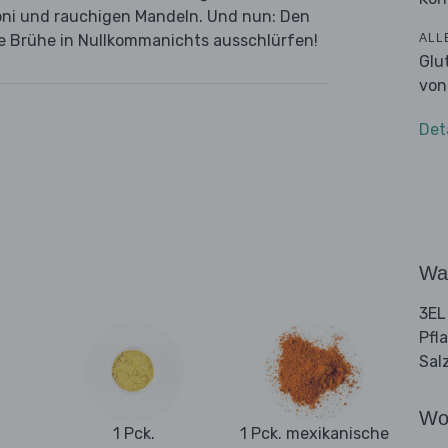
oni und rauchigen Mandeln. Und nun: Den
ALL
te Brühe in Nullkommanichts ausschlürfen!
Glu
von
Det
Wa
3EL
Pfl
Sal
Wo
1 Pck.
1 Pck. mexikanische