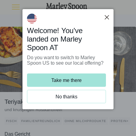
Welcome! You’ve
landed on Marley
Spoon AT
Do you want to switch to Marley
Spoon US to see our local offering?
Take me there
No thanks
Teriyaki-Lachs mit Brokkoli
und knusprigen Röstkartoffeln
FISCH
FAMILIENFREUNDLICH
OHNE MILCHPRODUKTE
PROTEIN+
Das Gericht