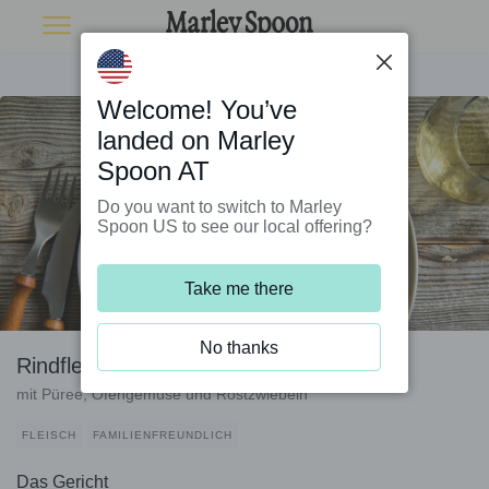
Welcome! You’ve
landed on Marley
Spoon AT
Do you want to switch to Marley
Spoon US to see our local offering?
Take me there
No thanks
Rindfleischbällchen schwedische Art
mit Püree, Ofengemüse und Röstzwiebeln
FLEISCH
FAMILIENFREUNDLICH
Das Gericht