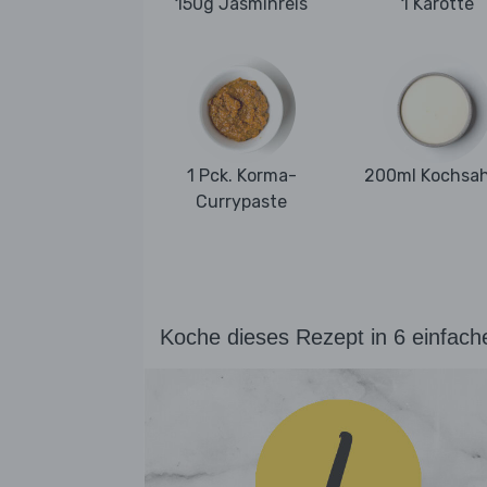
150g Jasminreis
1 Karotte
1 Pck. Korma-
200ml Kochsa
Currypaste
Koche dieses Rezept in 6 einfach