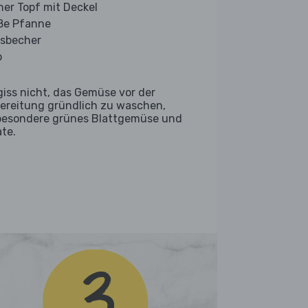
iner Topf mit Deckel
ße Pfanne
sbecher
b
giss nicht, das Gemüse vor der
ereitung gründlich zu waschen,
besondere grünes Blattgemüse und
ate.