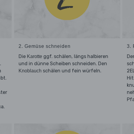
2. Gemüse schneiden
3.
Die
ggf. schälen, längs halbieren
De
Karotte
.
und in dünne Scheiben schneiden. Den
sch
m
schälen und fein würfeln.
2EL
Knoblauch
bt.
Hit
knu
ster
neh
Pfa
ca.