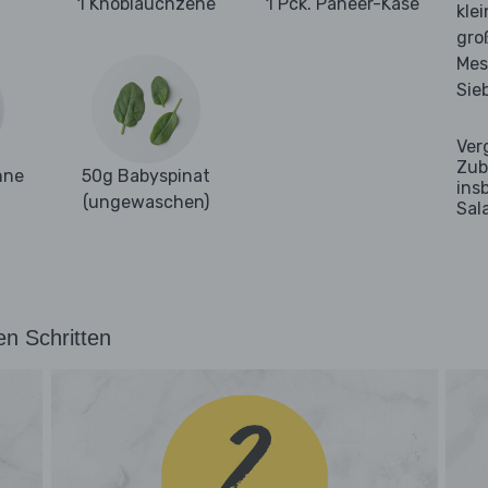
1 Knoblauchzehe
1 Pck. Paneer-Käse
kle
gro
Mes
Sie
Ver
Zub
hne
50g Babyspinat
ins
(ungewaschen)
Sal
en Schritten