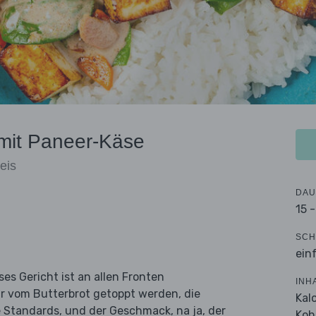
mit Paneer-Käse
eis
DAU
15 
SCH
ein
es Gericht ist an allen Fronten
INH
ur vom Butterbrot getoppt werden, die
Kal
 Standards, und der Geschmack, na ja, der
Koh