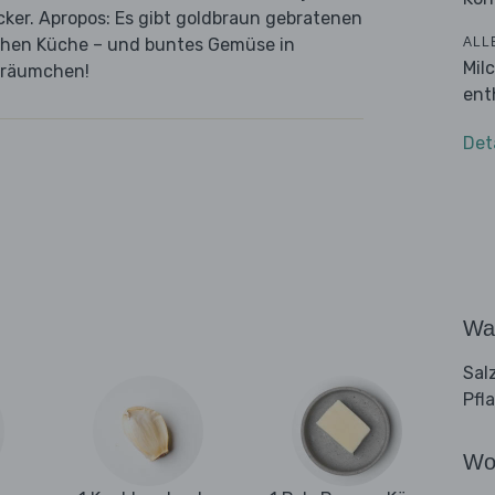
cker. Apropos: Es gibt goldbraun gebratenen
ALL
schen Küche – und buntes Gemüse in
Mil
Träumchen!
ent
Det
Wa
Sal
Pfl
Wo