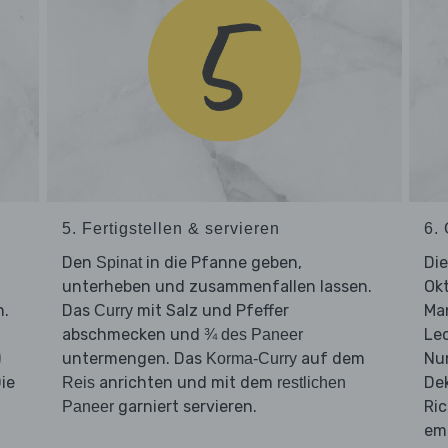
5. Fertigstellen & servieren
6.
Den
in die Pfanne geben,
Di
Spinat
unterheben und zusammenfallen lassen.
Okt
n.
Das
mit Salz und Pfeffer
Man
Curry
abschmecken und
Lec
¾ des Paneer
)
untermengen. Das
auf dem
Nu
Korma-Curry
ie
anrichten und mit dem
Dek
Reis
restlichen
garniert servieren.
Ri
Paneer
em