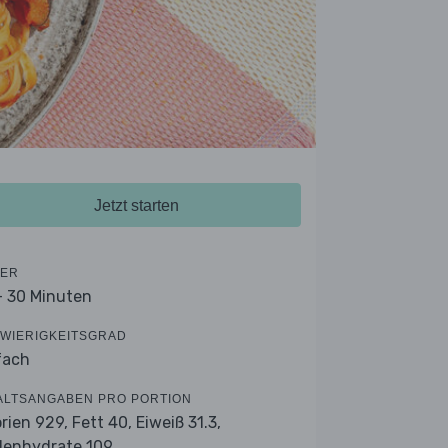
Jetzt starten
ER
- 30 Minuten
WIERIGKEITSGRAD
fach
ALTSANGABEN PRO PORTION
orien 929,
Fett 40,
Eiweiß 31.3,
lenhydrate 109