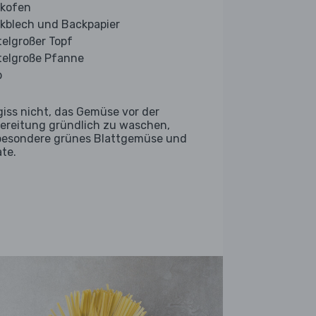
kofen
kblech und Backpapier
telgroßer Topf
telgroße Pfanne
b
giss nicht, das Gemüse vor der
ereitung gründlich zu waschen,
besondere grünes Blattgemüse und
ate.