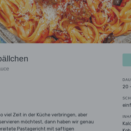
bällchen
auce
DAU
20 
SCH
ein
viel Zeit in der Küche verbringen, aber
INH
ervieren möchtest, dann haben wir genau
Kal
ereitete Pastagericht mit saftigen
Koh