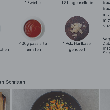
Bac
1 Zwiebel
1 Stangensellerie
Bac
mit
mit
Sie
Ver
400g passierte
1 Pck. Hartkäse,
Zub
ins
lchen
Tomaten
gehobelt
Sal
en Schritten