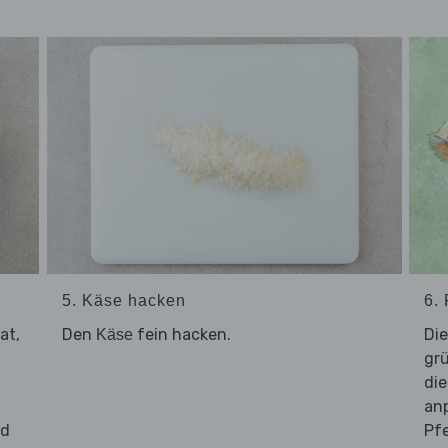
5. Käse hacken
6. 
at,
Den
fein hacken.
Di
Käse
grü
die
an
nd
Pf