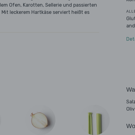
em Ofen, Karotten, Sellerie und passierten
ALL
 Mit leckerem Hartkäse serviert heißt es
Glu
and
Det
Wa
Sal
Oli
Wo