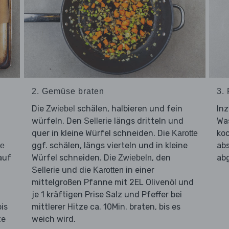
2. Gemüse braten
3.
Die
schälen, halbieren und fein
In
Zwiebel
würfeln. Den
längs dritteln und
Was
Sellerie
quer in kleine Würfel schneiden. Die
koc
Karotte
ggf. schälen, längs vierteln und in kleine
ab
ne
auf
Würfel schneiden. Die
, den
abg
Zwiebeln
und die
in einer
Sellerie
Karotten
mittelgroßen Pfanne mit 2EL Olivenöl und
je 1 kräftigen Prise Salz und Pfeffer bei
is
mittlerer Hitze ca. 10Min. braten, bis es
te
weich wird.