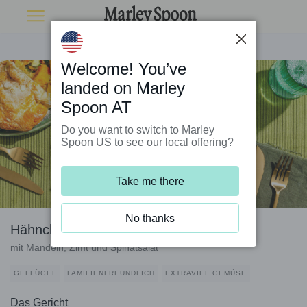
Welcome! You’ve
landed on Marley
Spoon AT
Do you want to switch to Marley
Spoon US to see our local offering?
Take me there
No thanks
Hähnchen-Süßkartoffel-Pastilla
mit Mandeln, Zimt und Spinatsalat
GEFLÜGEL
FAMILIENFREUNDLICH
EXTRAVIEL GEMÜSE
Das Gericht