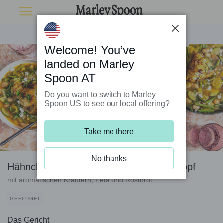
Welcome! You’ve
landed on Marley
Spoon AT
Do you want to switch to Marley
Spoon US to see our local offering?
Take me there
No thanks
Hähnchenkeule auf buntem Bohneneintopf
mit aromatischen Kräutern, Feta und Röstbrot
GEFLÜGEL
Das Gericht