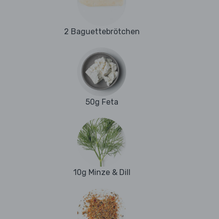
2 Baguettebrötchen
50g Feta
10g Minze & Dill