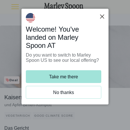
Welcome! You’ve
landed on Marley
Spoon AT
Do you want to switch to Marley
Spoon US to see our local offering?
Take me there
Deal
No thanks
Kaiserschmarrn mit kandierten Nüssen
und Apfel-Birnen-Kompott
VEGETARISCH
GOOD CLIMATE SCORE
Das Gericht