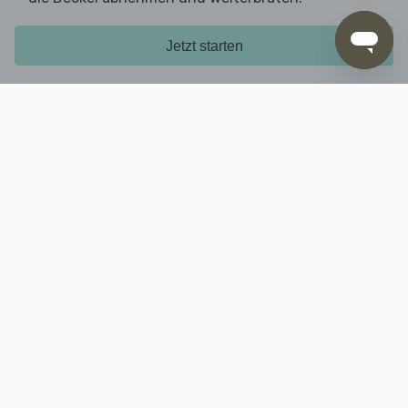
Jetzt starten
5. Pfannkuchen wenden
Die Ränder der
anheben, um zu
Pfannkuchen
prüfen, ob die Unterseiten goldbraun gebraten
sind. Die
wenden und auf der
Pfannkuchen
anderen Seite 2–3Min. goldbraun ausbacken.
Tipp: