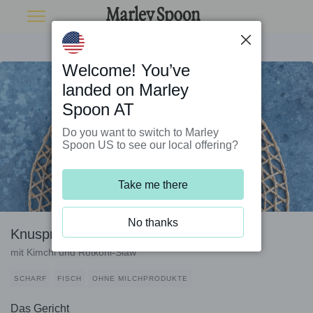
Welcome! You’ve
landed on Marley
Spoon AT
Do you want to switch to Marley
Spoon US to see our local offering?
Take me there
No thanks
Knusprige Alaska-Seelachs-Reis-Bowl
mit Kimchi und Rotkohl-Slaw
SCHARF
FISCH
OHNE MILCHPRODUKTE
Das Gericht