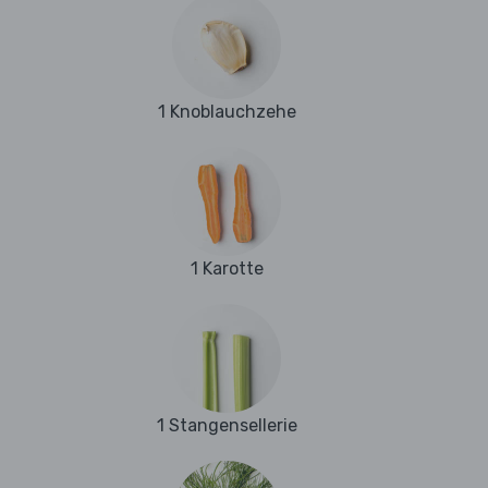
1 Knoblauchzehe
1 Karotte
1 Stangensellerie