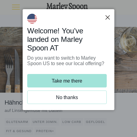
Welcome! You’ve
landed on Marley
Spoon AT
Do you want to switch to Marley
Spoon US to see our local offering?
Take me there
No thanks
Hähnchenbrust mit Tahinidip
auf Linsengemüse mit Datteln
GLUTENARM
UNTER 30MIN.
LOW CARB
GEFLÜGEL
FIT & GESUND
PROTEIN+