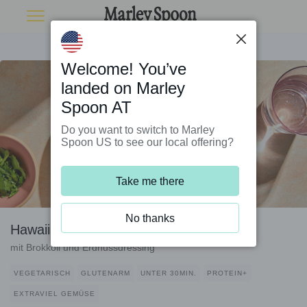
Welcome! You’ve
landed on Marley
Spoon AT
Do you want to switch to Marley
Spoon US to see our local offering?
Take me there
No thanks
Hawaiianische Grillkäse-Bowl
mit Brokkoli und Erdnussdressing
VEGETARISCH
GLUTENARM
UNTER 30MIN.
PROTEIN+
EXTRAVIEL GEMÜSE