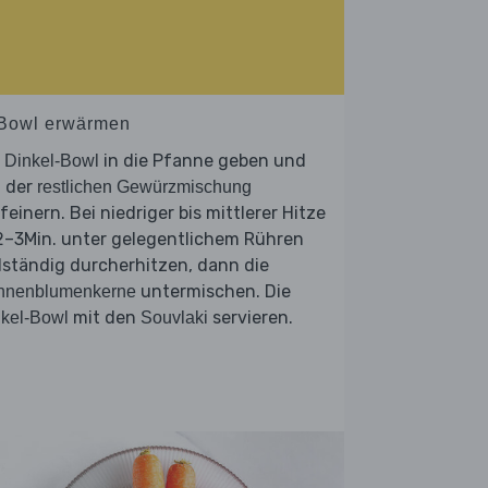
 Bowl erwärmen
e
in die Pfanne geben und
Dinkel-Bowl
t der
restlichen Gewürzmischung
feinern. Bei niedriger bis mittlerer Hitze
2–3Min. unter gelegentlichem Rühren
lständig durcherhitzen, dann die
untermischen. Die
nnenblumenkerne
mit den
servieren.
kel-Bowl
Souvlaki