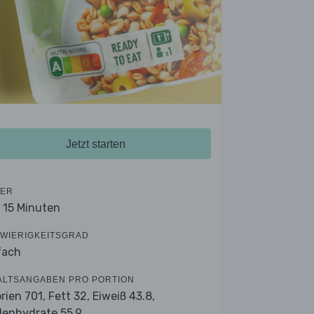
Jetzt starten
ER
- 15 Minuten
WIERIGKEITSGRAD
fach
ALTSANGABEN PRO PORTION
orien 701,
Fett 32,
Eiweiß 43.8,
lenhydrate 55.9