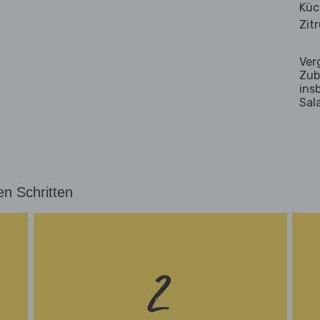
Küc
Zit
Ver
Zub
ins
Sal
en Schritten