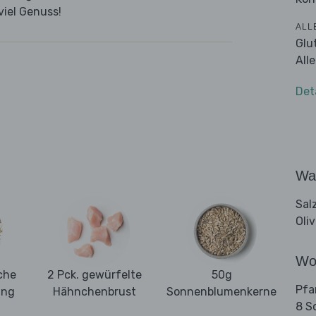
viel Genuss!
ALL
Glu
All
Det
Wa
Sal
Oli
Wo
che
2 Pck. gewürfelte
50g
Pfa
ung
Hähnchenbrust
Sonnenblumenkerne
8 S