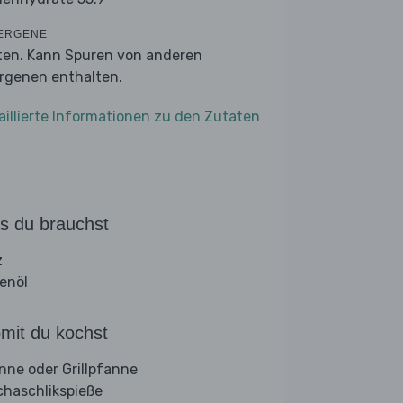
ERGENE
ten. Kann Spuren von anderen
ergenen enthalten.
aillierte Informationen zu den Zutaten
s du brauchst
z
venöl
mit du kochst
nne oder Grillpfanne
chaschlikspieße