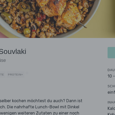
Souvlaki
üse
DAU
KTE
PROTEIN+
10 
SCH
ein
n selber kochen möchtest du auch? Dann ist
INH
ich. Die nahrhafte Lunch-Bowl mit Dinkel
Kal
 wenigen weiteren Zutaten zu einer noch
Koh