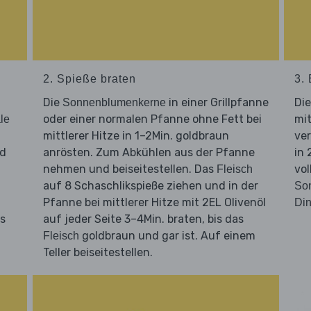
2. Spieße braten
3.
Die
in einer Grillpfanne
Di
Sonnenblumenkerne
oder einer normalen Pfanne ohne Fett bei
mi
le
mittlerer Hitze in 1–2Min. goldbraun
ver
nd
anrösten. Zum Abkühlen aus der Pfanne
in 
nehmen und beiseitestellen. Das
vol
Fleisch
auf 8 Schaschlikspieße ziehen und in der
So
Pfanne bei mittlerer Hitze mit 2EL Olivenöl
Din
is
auf jeder Seite 3–4Min. braten, bis das
goldbraun und gar ist. Auf einem
Fleisch
Teller beiseitestellen.