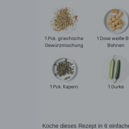
1 Pck. griechische
1 Dose weiße B
Gewürzmischung
Bohnen
1 Pck. Kapern
1 Gurke
Koche dieses Rezept in 6 einfach