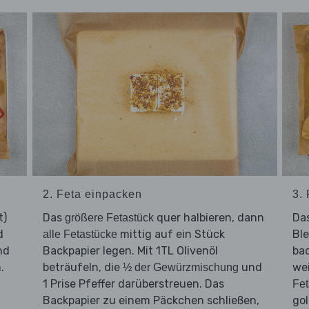
2. Feta einpacken
3.
t)
Das
quer halbieren, dann
Da
größere Fetastück
d
mittig auf ein Stück
Ble
alle Fetastücke
nd
Backpapier legen. Mit 1TL Olivenöl
bac
.
beträufeln, die
und
wei
½ der Gewürzmischung
1 Prise Pfeffer darüberstreuen. Das
Fe
Backpapier zu einem Päckchen schließen,
gol