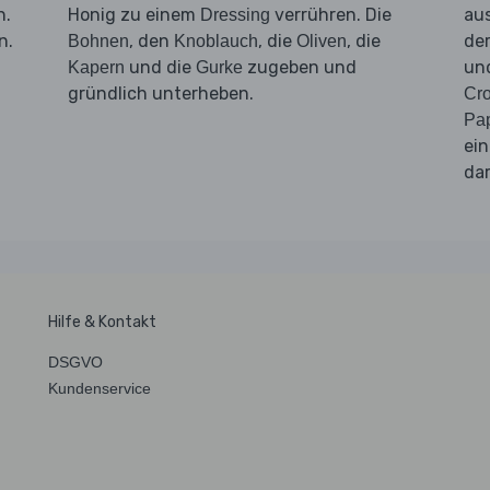
n.
Honig zu einem
verrühren. Die
aus
Dressing
n.
, den
, die
, die
de
Bohnen
Knoblauch
Oliven
und die
zugeben und
und
Kapern
Gurke
gründlich unterheben.
Cr
Pap
ei
dar
Hilfe & Kontakt
DSGVO
Kundenservice