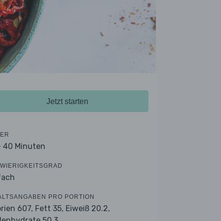
Jetzt starten
ER
- 40 Minuten
WIERIGKEITSGRAD
fach
ALTSANGABEN PRO PORTION
orien 607,
Fett 35,
Eiweiß 20.2,
lenhydrate 50.3