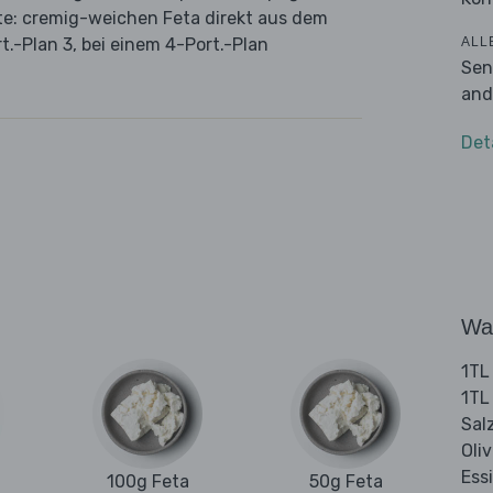
e: cremig-weichen Feta direkt aus dem
ALL
t.-Plan 3, bei einem 4-Port.-Plan
Sen
and
Det
Wa
1TL
1TL
Sal
Oli
Ess
100g Feta
50g Feta