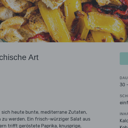
hische Art
DAU
30 
SCH
ein
 sich heute bunte, mediterrane Zutaten,
INH
 zu werden. Ein frisch-würziger Salat aus
Kal
n trifft geröstete Paprika, knusprige,
Koh