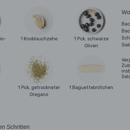
Wo
Bac
Bac
Sch
io-
1 Knoblauchzehe
1 Pck. schwarze
Sie
Oliven
Ver
Zub
ins
Sal
1 Pck. getrockneter
1 Baguettebrötchen
Oregano
en Schritten