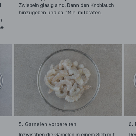
glasig sind. Dann den
l
Zwiebeln
Knoblauch
hinzugeben und ca. 1Min. mitbraten.
n
ne
5. Garnelen vorbereiten
6.
Inzwischen die
in einem Sieb mit
De
Garnelen