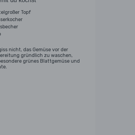
mit du kochst
telgroßer Topf
serkocher
sbecher
b
giss nicht, das Gemüse vor der
ereitung gründlich zu waschen,
besondere grünes Blattgemüse und
ate.