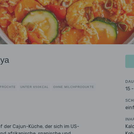
aya
DAU
FRÜCHTE
UNTER 650KCAL
OHNE MILCHPRODUKTE
15 
SCH
ein
INH
Kal
pf der Cajun-Küche, der sich im US-
Koh
nd afrikanische, spanische und