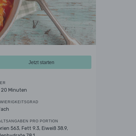
Jetzt starten
ER
- 20 Minuten
WIERIGKEITSGRAD
fach
ALTSANGABEN PRO PORTION
orien 563,
Fett 9.3,
Eiweiß 38.9,
lenhydrate 78.1