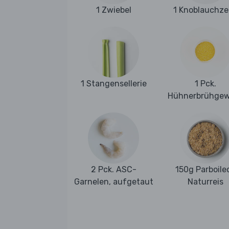
1 Zwiebel
1 Knoblauchz
1 Stangensellerie
1 Pck.
Hühnerbrühge
2 Pck. ASC-
150g Parboile
Garnelen, aufgetaut
Naturreis