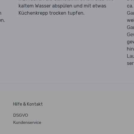
d
kaltem Wasser abspülen und mit etwas
ca.
n
Küchenkrepp trocken tupfen.
Ga
en.
wei
Ga
Ge
ge
hi
Lau
ser
Hilfe & Kontakt
DSGVO
Kundenservice