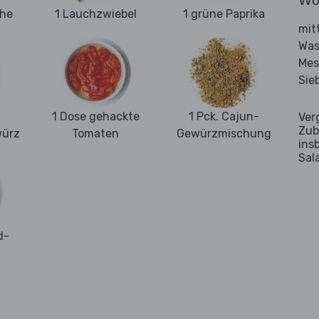
Wo
ehe
1 Lauchzwiebel
1 grüne Paprika
mit
Was
Mes
Sie
1 Dose gehackte
1 Pck. Cajun-
Ver
Zub
würz
Tomaten
Gewürzmischung
ins
Sal
d-