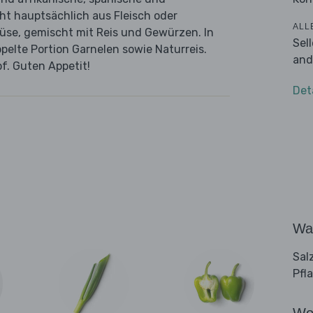
eht hauptsächlich aus Fleisch oder
ALL
se, gemischt mit Reis und Gewürzen. In
Sel
pelte Portion Garnelen sowie Naturreis.
and
pf. Guten Appetit!
Det
Wa
Sal
Pfl