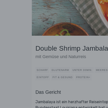
Double Shrimp Jambal
mit Gemüse und Naturreis
SCHARF
GLUTENARM
UNTER 30MIN.
MEERES
EINTOPF
FIT & GESUND
PROTEIN+
Das Gericht
Jambalaya ist ein herzhafter Reiseinto
Bundesstaat Louisiana entwickelt hat u