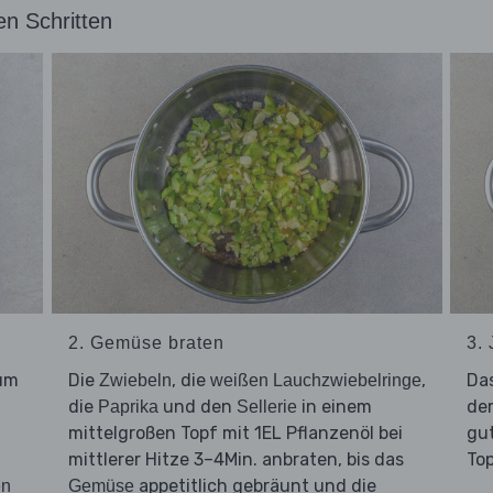
en Schritten
2. Gemüse braten
3.
zum
Die
, die
,
Da
Zwiebeln
weißen Lauchzwiebelringe
die
und den
in einem
de
Paprika
Sellerie
mittelgroßen Topf mit 1EL Pflanzenöl bei
gut
mittlerer Hitze 3–4Min. anbraten, bis das
Top
appetitlich gebräunt und die
en
Gemüse