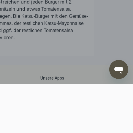
streichen und jeden
mit
Burger
2
und etwas
nitzeln
Tomatensalsa
egen. Die
mit den
Katsu-Burger
Gemüse-
, der
mmes
restlichen Katsu-Mayonnaise
d ggf. der
restlichen Tomatensalsa
vieren.
Unsere Apps