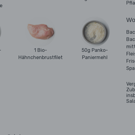
Pfl
ie
Wo
Bac
Bac
mit
-
1 Bio-
50g Panko-
Fle
Hähnchenbrustfilet
Paniermehl
Fri
Spa
Ver
Zub
ins
Sal