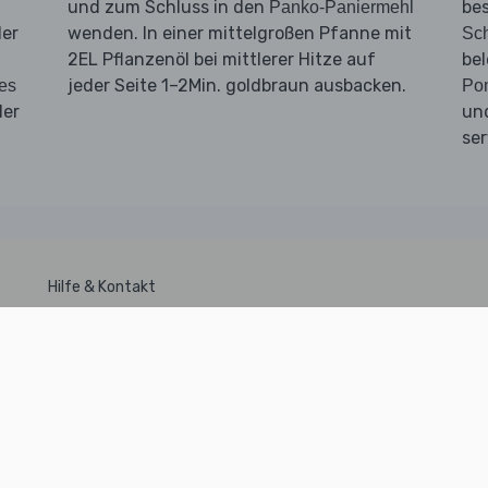
und zum Schluss in den
be
Panko-Paniermehl
ler
wenden. In einer mittelgroßen Pfanne mit
Sch
2EL Pflanzenöl bei mittlerer Hitze auf
bel
jeder Seite 1–2Min. goldbraun ausbacken.
es
Po
ler
un
ser
Hilfe & Kontakt
DSGVO
Kundenservice