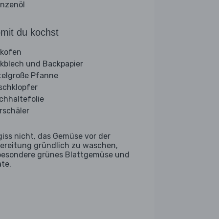
anzenöl
mit du kochst
kofen
kblech und Backpapier
telgroße Pfanne
ischklopfer
schhaltefolie
rschäler
giss nicht, das Gemüse vor der
ereitung gründlich zu waschen,
besondere grünes Blattgemüse und
ate.