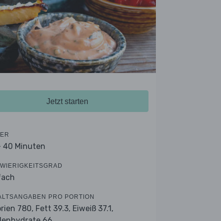
Jetzt starten
ER
- 40 Minuten
WIERIGKEITSGRAD
fach
ALTSANGABEN PRO PORTION
orien 780,
Fett 39.3,
Eiweiß 37.1,
lenhydrate 66