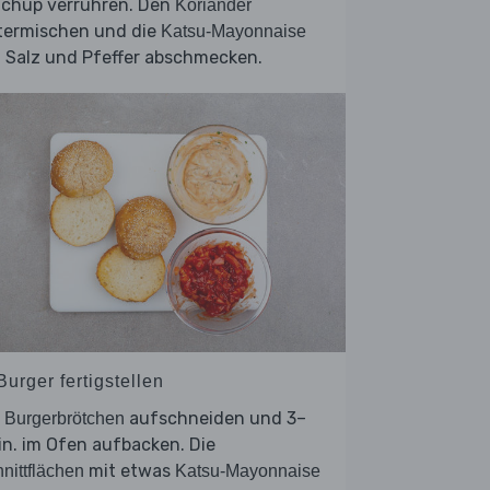
tchup verrühren. Den
Koriander
termischen und die
Katsu-Mayonnaise
 Salz und Pfeffer abschmecken.
Burger fertigstellen
e
aufschneiden und 3–
Burgerbrötchen
n. im Ofen aufbacken. Die
mit etwas
nittflächen
Katsu-Mayonnaise