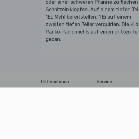
oder einer schweren Pfanne zu flachen
klopfen. Auf einem tiefen Tel
Schnitzeln
1EL Mehl bereitstellen. 1 Ei auf einem
zweiten tiefen Teller verquirlen. Die
½ d
auf einen dritten Tel
Panko-Paniermehls
geben.
Unternehmen
Service
Über uns
So funktioniert’s
Jobs
Unser Blog
AGB
Recycling
Datenschutz
Lieferanten
Impressum
Zutatenliste
Presse
Aufbewahrungstipps
Partnerprogramm
Infos zu COVID-19