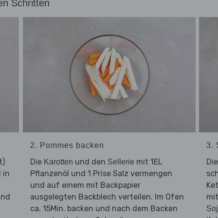
en Schritten
2. Pommes backen
3.
t)
Die
und den
mit 1EL
Di
Karotten
Sellerie
 in
Pflanzenöl und 1 Prise Salz vermengen
sc
und auf einem mit Backpapier
Ke
und
ausgelegten Backblech verteilen. Im Ofen
mit
ca. 15Min. backen und nach dem Backen
So