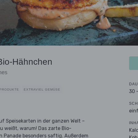
 Bio-Hähnchen
mes
DAU
HPRODUKTE
EXTRAVIEL GEMÜSE
30 
SCH
ein
auf Speisekarten in der ganzen Welt –
INH
du weißt, warum! Das zarte Bio-
Kal
gen Panade besonders saftig. Außerdem
Koh