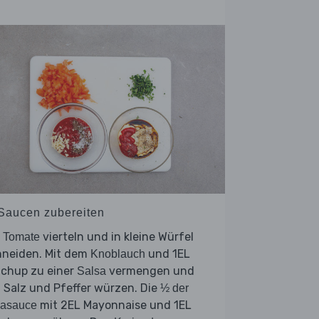
 Saucen zubereiten
e
vierteln und in kleine Würfel
Tomate
hneiden. Mit dem
und 1EL
Knoblauch
tchup zu einer
vermengen und
Salsa
 Salz und Pfeffer würzen. Die
½ der
mit 2EL Mayonnaise und 1EL
jasauce