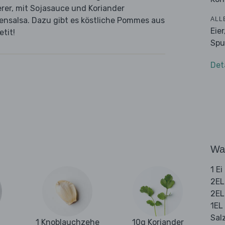
rer, mit Sojasauce und Koriander
ALL
tensalsa. Dazu gibt es köstliche Pommes aus
Eie
tit!
Spu
Det
Wa
1 Ei
2EL
2EL
1EL
Sal
1 Knoblauchzehe
10g Koriander