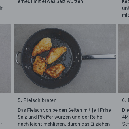
erneut mit etwas Salz würzen.
Ke
un
ln
mit
5. Fleisch braten
6. 
Das
von beiden Seiten mit je 1 Prise
Di
Fleisch
Salz und Pfeffer würzen und der Reihe
4Mi
r
nach leicht mehlieren, durch das Ei ziehen
Sch