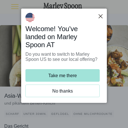
Welcome! You’ve
landed on Marley
Spoon AT
Do you want to switch to Marley
Spoon US to see our local offering?
Take me there
No thanks
Asia-Wraps mit Teriyaki-Hähnchen
und pikantem Birnen-Kimchi
SCHARF
UNTER 30MIN.
GEFLÜGEL
OHNE MILCHPRODUKTE
Das Gericht