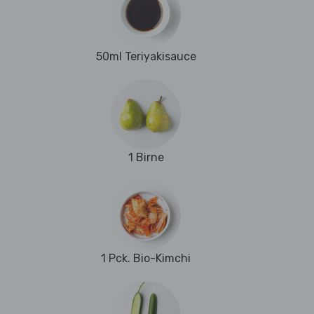
50ml Teriyakisauce
1 Birne
1 Pck. Bio-Kimchi