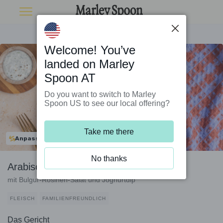
Welcome! You’ve
landed on Marley
Spoon AT
Do you want to switch to Marley
Spoon US to see our local offering?
Take me there
Anpassbar
No thanks
Arabische Köfte vom Bio-Rind
mit Bulgur-Rosinen-Salat und Joghurtdip
FLEISCH
FAMILIENFREUNDLICH
Das Gericht