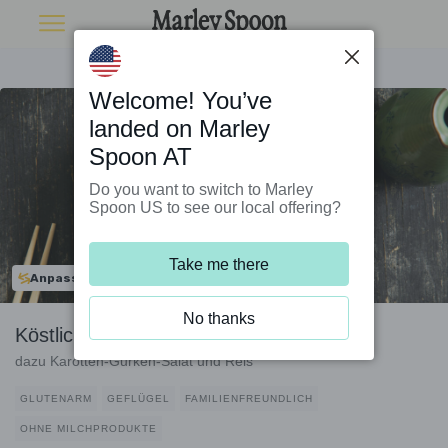
Welcome! You’ve
landed on Marley
Spoon AT
Do you want to switch to Marley
Spoon US to see our local offering?
Take me there
Anpassbar
No thanks
Köstliches Hähnchen mit Misoglasur
dazu Karotten-Gurken-Salat und Reis
GLUTENARM
GEFLÜGEL
FAMILIENFREUNDLICH
OHNE MILCHPRODUKTE