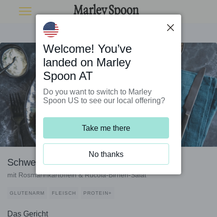
Welcome! You’ve
landed on Marley
Spoon AT
Do you want to switch to Marley
Spoon US to see our local offering?
Take me there
No thanks
Schweinefilet im Serranomantel
mit Rosmarinkartoffeln & Rucola-Birnen-Salat
GLUTENARM
FLEISCH
PROTEIN+
Das Gericht