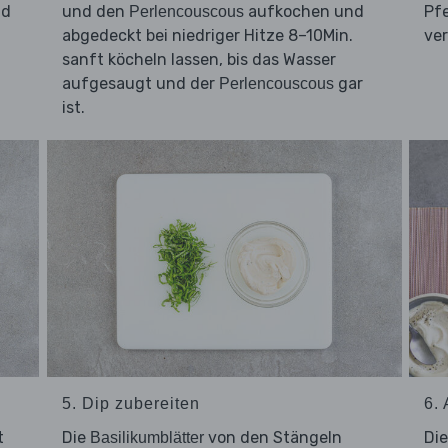
nd
und den
aufkochen und
Pfe
Perlencouscous
abgedeckt bei niedriger Hitze 8–10Min.
ve
sanft köcheln lassen, bis das Wasser
aufgesaugt und der
gar
Perlencouscous
ist.
5. Dip zubereiten
6.
t
Die
von den Stängeln
Di
Basilikumblätter