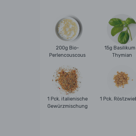
200g Bio-
15g Basilikum
Perlencouscous
Thymian
1 Pck. italienische
1 Pck. Röstzwie
Gewürzmischung