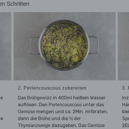
en Schritten
2. Perlencouscous zubereiten
3. 
ie
Das
in 400ml heißem Wasser
In
Brühgewürz
auflösen. Den
unter das
Hä
Perlencouscous
mengen und ca. 2Min. mitbraten,
kle
Gemüse
ie
dann die
und die
Brühe
½ der
Spe
dazugeben. Das
2EL
Thymianzweige
Gemüse