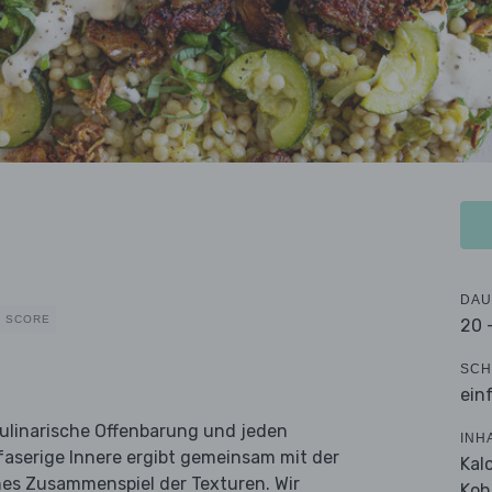
DAU
E SCORE
20 
SCH
ein
 kulinarische Offenbarung und jeden
INH
, faserige Innere ergibt gemeinsam mit der
Kal
hes Zusammenspiel der Texturen. Wir
Koh