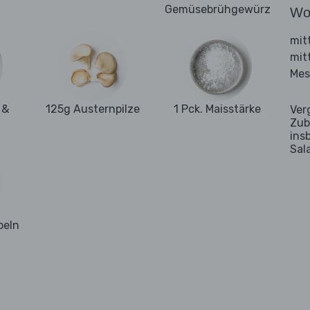
Gemüsebrühgewürz
Wo
mit
mit
Mes
 &
125g Austernpilze
1 Pck. Maisstärke
Ver
Zub
ins
Sal
beln