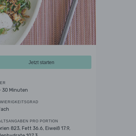
Jetzt starten
ER
- 30 Minuten
WIERIGKEITSGRAD
fach
ALTSANGABEN PRO PORTION
orien 823,
Fett 36.6,
Eiweiß 17.9,
lenhydrate 107.3