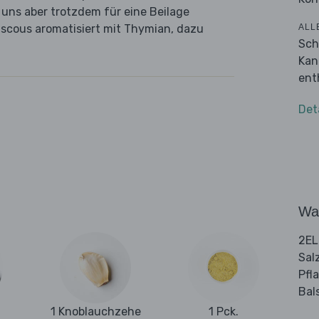
 uns aber trotzdem für eine Beilage
ALL
scous aromatisiert mit Thymian, dazu
Sch
Kan
ent
Det
Wa
2EL
Sal
Pfl
Bal
1 Knoblauchzehe
1 Pck.