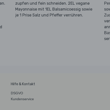
en.
zupfen und fein schneiden. 2EL vegane
Pe
Mayonnaise mit 1EL Balsamicoessig sowie
so
je 1 Prise Salz und Pfeffer verrühren.
Zuc
ver
nd
anr
Bas
ser
Hilfe & Kontakt
DSGVO
Kundenservice