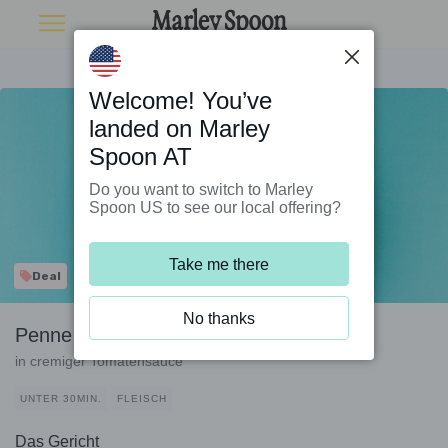
Welcome! You’ve
landed on Marley
Spoon AT
Do you want to switch to Marley
Spoon US to see our local offering?
Take me there
Deal
No thanks
Penne mit Speck und Spinat
in cremiger Tomatensauce
UNTER 30MIN.
FLEISCH
Das Gericht