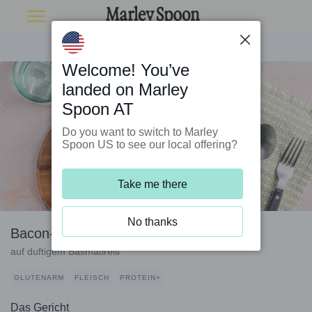
Welcome! You’ve
landed on Marley
Spoon AT
Do you want to switch to Marley
Spoon US to see our local offering?
Take me there
No thanks
Bacon-Linsen-Eintopf mit Kirschtomaten
auf duftigem Basmatireis
GLUTENARM
FLEISCH
PROTEIN+
Das Gericht