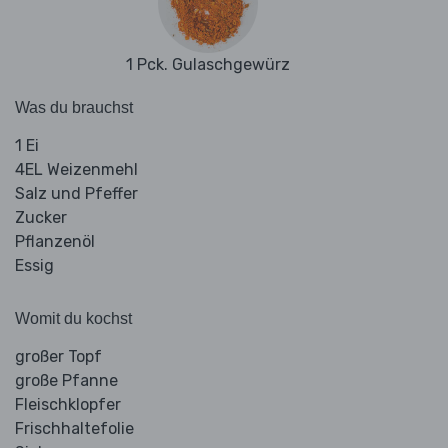
1 Pck. Gulaschgewürz
Was du brauchst
1 Ei
4EL Weizenmehl
Salz und Pfeffer
Zucker
Pflanzenöl
Essig
Womit du kochst
großer Topf
große Pfanne
Fleischklopfer
Frischhaltefolie