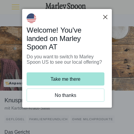
Welcome! You’ve
landed on Marley
Spoon AT
Do you want to switch to Marley
Spoon US to see our local offering?
Take me there
Anpassbar
No thanks
Knuspriges Bio-Hähnchenschnitzel
mit Kartoffel-Kraut-Salat
GEFLÜGEL
FAMILIENFREUNDLICH
OHNE MILCHPRODUKTE
Das Gericht