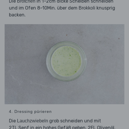
Die
in 1–2cm dicke Scheiben schneiden
Brötchen
und im Ofen 8–10Min. über dem
knusprig
Brokkoli
backen.
4. Dressing pürieren
Die
grob schneiden und mit
Lauchzwiebeln
2TL Senf in ein hohes Gefäß geben. 2EL Olivenöl,