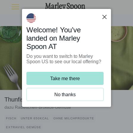
Welcome! You’ve
landed on Marley
Spoon AT
Do you want to switch to Marley
Spoon US to see our local offering?
Take me there
No thanks
Thunfisch-Crostini mit Avocado
dazu Radieschen-Brokkoli-Gemüse
FISCH
UNTER 650KCAL
OHNE MILCHPRODUKTE
EXTRAVIEL GEMÜSE