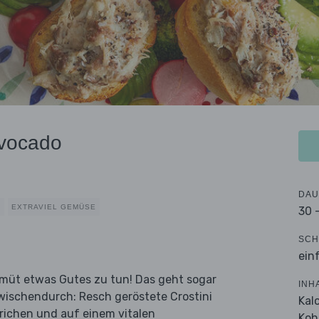
Avocado
DAU
E
EXTRAVIEL GEMÜSE
30 
SCH
ein
emüt etwas Gutes zu tun! Das geht sogar
INH
ischendurch: Resch geröstete Crostini
Kal
richen und auf einem vitalen
Koh