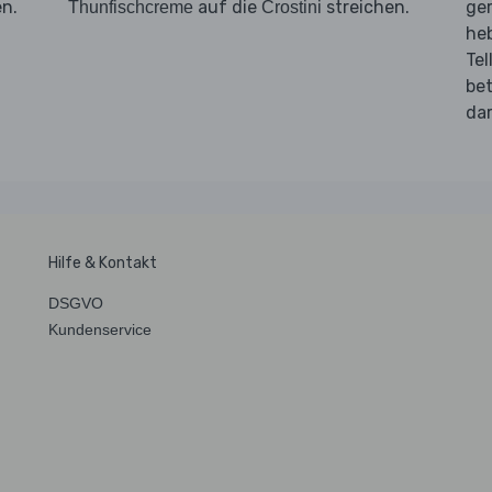
en.
auf die
streichen.
ge
Thunfischcreme
Crostini
he
Tel
bet
dar
Hilfe & Kontakt
DSGVO
Kundenservice