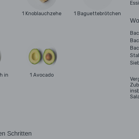
Ess
1 Knoblauchzehe
1 Baguettebrötchen
Wo
Bac
Bac
Bac
Sta
Sie
h in
1 Avocado
Ver
Zub
ins
Sal
en Schritten