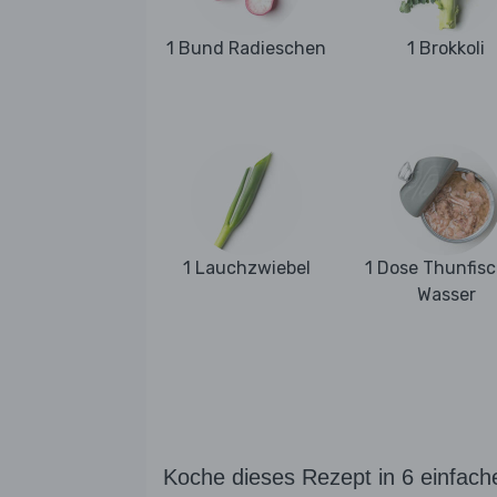
1 Bund Radieschen
1 Brokkoli
1 Lauchzwiebel
1 Dose Thunfisc
Wasser
Koche dieses Rezept in 6 einfach