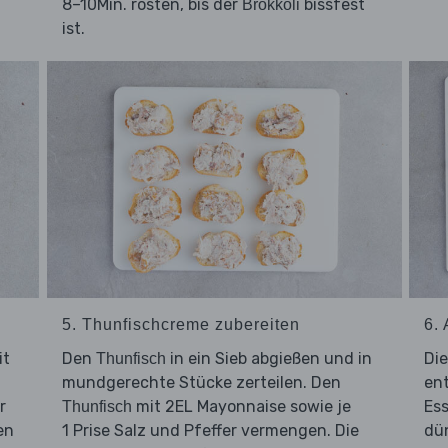
8–10Min. rösten, bis der
bissfest
Brokkoli
ist.
5. Thunfischcreme zubereiten
6.
it
Den
in ein Sieb abgießen und in
Di
Thunfisch
mundgerechte Stücke zerteilen. Den
en
r
mit 2EL Mayonnaise sowie je
Ess
Thunfisch
en
1 Prise Salz und Pfeffer vermengen. Die
dü