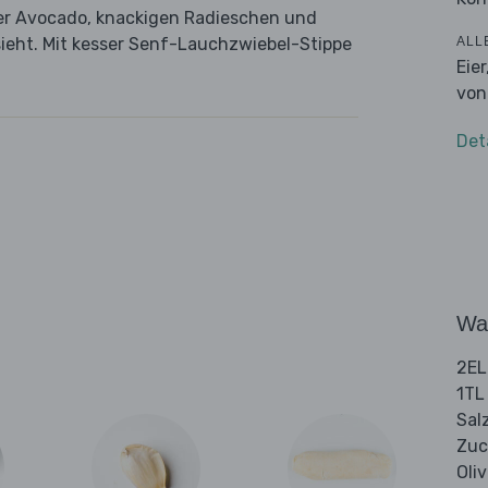
ger Avocado, knackigen Radieschen und
ALL
ieht. Mit kesser Senf-Lauchzwiebel-Stippe
Eie
von
Det
Wa
2EL
1TL
Sal
Zuc
Oli