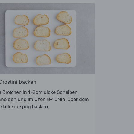
 Crostini backen
s
in 1–2cm dicke Scheiben
Brötchen
hneiden und im Ofen 8–10Min. über dem
knusprig backen.
kkoli