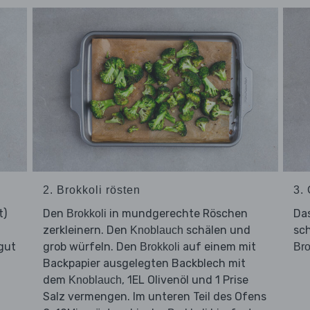
2. Brokkoli rösten
3.
t)
Den
in mundgerechte Röschen
Da
Brokkoli
zerkleinern. Den
schälen und
sc
Knoblauch
 gut
grob würfeln. Den
auf einem mit
Brokkoli
Bro
Backpapier ausgelegten Backblech mit
dem
, 1EL Olivenöl und 1 Prise
Knoblauch
Salz vermengen. Im unteren Teil des Ofens