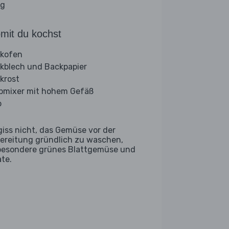
ig
mit du kochst
kofen
kblech und Backpapier
krost
bmixer mit hohem Gefäß
b
giss nicht, das Gemüse vor der
ereitung gründlich zu waschen,
besondere grünes Blattgemüse und
ate.