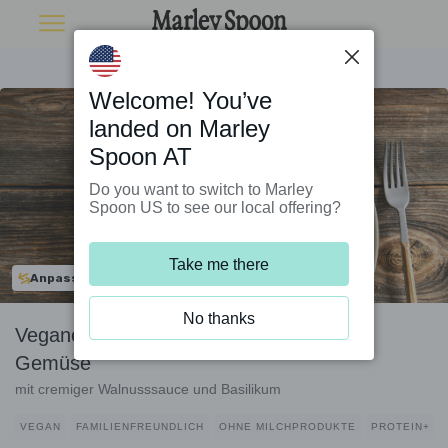
Welcome! You’ve
landed on Marley
Spoon AT
Do you want to switch to Marley
Spoon US to see our local offering?
Take me there
Anpassbar
No thanks
Vegane High-Protein-Pasta mit buntem
Gemüse
mit cremiger Walnusssauce und Basilikum
VEGAN
FAMILIENFREUNDLICH
OHNE MILCHPRODUKTE
PROTEIN+