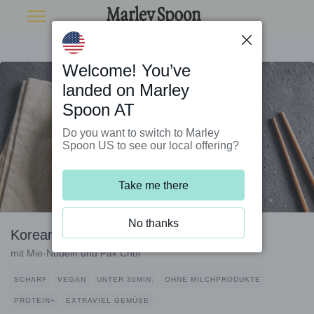
Welcome! You’ve
landed on Marley
Spoon AT
Do you want to switch to Marley
Spoon US to see our local offering?
Take me there
No thanks
Koreanische Tofu-Bowl vegan
mit Mie-Nudeln und Pak Choi
SCHARF
VEGAN
UNTER 30MIN.
OHNE MILCHPRODUKTE
PROTEIN+
EXTRAVIEL GEMÜSE