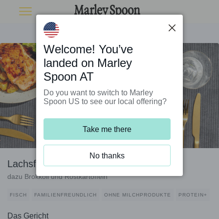
Welcome! You’ve
landed on Marley
Spoon AT
Do you want to switch to Marley
Spoon US to see our local offering?
Take me there
No thanks
Lachsfilet mit Teriyakiglasur
dazu Brokkoli und Röstkartoffeln
FISCH
FAMILIENFREUNDLICH
OHNE MILCHPRODUKTE
PROTEIN+
Das Gericht