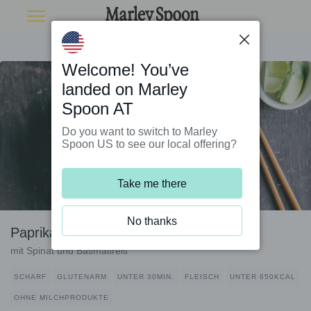
Welcome! You’ve
landed on Marley
Spoon AT
Do you want to switch to Marley
Spoon US to see our local offering?
Take me there
No thanks
Paprika-Hack-Pfanne Thai-Style
mit Spinat und Basmatireis
SCHARF
GLUTENARM
UNTER 30MIN.
FLEISCH
UNTER 650KCAL
OHNE MILCHPRODUKTE