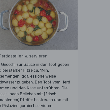
Fertigstellen & servieren
e
zur
in den Topf geben
Gnocchi
Sauce
 bei starker Hitze ca. 1Min.
ermengen, ggf. esslöffelweise
zugeben. Den Topf vom Herd
chwasser
hmen und den
unterrühren. Die
Käse
nach Belieben mit (frisch
occhi
mahlenem) Pfeffer bestreuen und mit
n
garniert servieren.
Pistazien