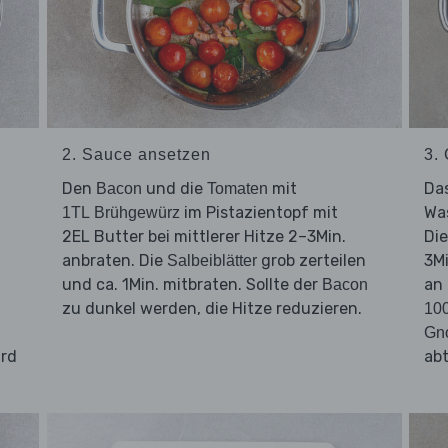
2. Sauce ansetzen
3.
d
Den
und die
mit
Da
Bacon
Tomaten
im Pistazientopf mit
Was
1TL Brühgewürz
2EL Butter bei mittlerer Hitze 2–3Min.
Di
t
anbraten. Die
grob zerteilen
3Mi
Salbeiblätter
und ca. 1Min. mitbraten. Sollte der
an
Bacon
zu dunkel werden, die Hitze reduzieren.
10
Gn
ird
abt