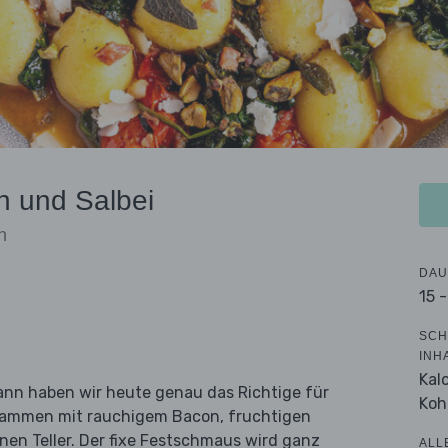
n und Salbei
n
DAU
15 
SCH
INH
Kal
Dann haben wir heute genau das Richtige für
Koh
usammen mit rauchigem Bacon, fruchtigen
en Teller. Der fixe Festschmaus wird ganz
ALL