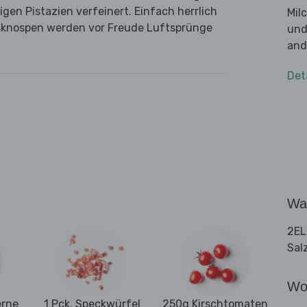
gen Pistazien verfeinert. Einfach herrlich
Mil
ksknospen werden vor Freude Luftsprünge
und
and
Det
Wa
2EL
Sal
Wo
erne
1 Pck. Speckwürfel
250g Kirschtomaten