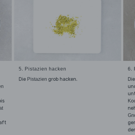
5. Pistazien hacken
6. 
Die
grob hacken.
Di
Pistazien
und
en
unt
bis
Ko
ne
at
Gn
aft
ge
de