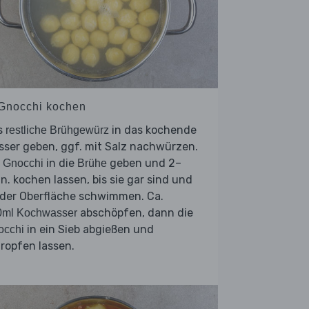
 Gnocchi kochen
s
in das kochende
restliche Brühgewürz
ser geben, ggf. mit Salz nachwürzen.
e
in die
geben und 2–
Gnocchi
Brühe
n. kochen lassen, bis sie gar sind und
 der Oberfläche schwimmen. Ca.
abschöpfen, dann die
0ml Kochwasser
in ein Sieb abgießen und
occhi
ropfen lassen.