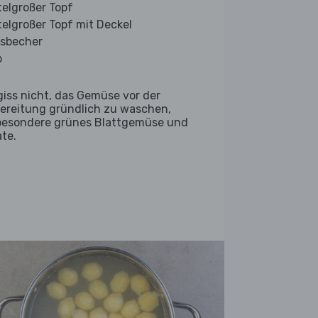
telgroßer Topf
telgroßer Topf mit Deckel
sbecher
b
giss nicht, das Gemüse vor der
ereitung gründlich zu waschen,
besondere grünes Blattgemüse und
ate.