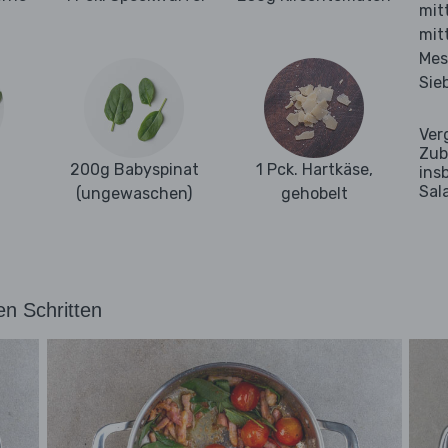
mit
mit
Mes
Sie
Ver
Zub
200g Babyspinat
1 Pck. Hartkäse,
ins
Sal
(ungewaschen)
gehobelt
en Schritten