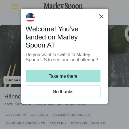
Welcome! You’ve
landed on Marley
Spoon AT
Do you want to switch to Marley
Spoon US to see our local offering?
Take me there
Anpassbar
No thanks
Hähnchen asiatische Art mit Misoglasur
dazu Karotten-Gurken-Salat und Vollkornreis
GLUTENARM
GEFLÜGEL
FAMILIENFREUNDLICH
OHNE MILCHPRODUKTE
PROTEIN+
EXTRAVIEL GEMÜSE