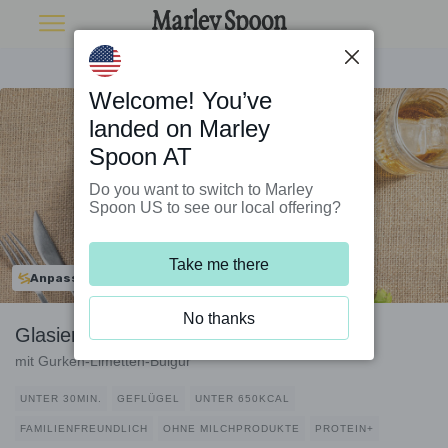
Welcome! You’ve
landed on Marley
Spoon AT
Do you want to switch to Marley
Spoon US to see our local offering?
Take me there
Anpassbar
No thanks
Glasiertes Teriyaki-Hähnchen
mit Gurken-Limetten-Bulgur
UNTER 30MIN.
GEFLÜGEL
UNTER 650KCAL
FAMILIENFREUNDLICH
OHNE MILCHPRODUKTE
PROTEIN+