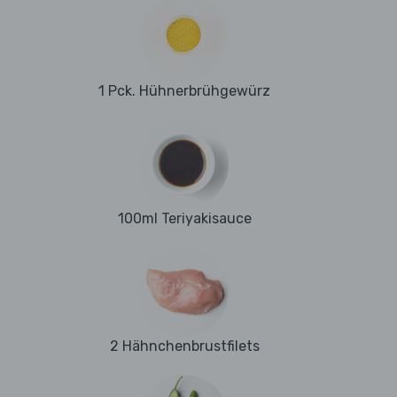
1 Pck. Hühnerbrühgewürz
100ml Teriyakisauce
2 Hähnchenbrustfilets