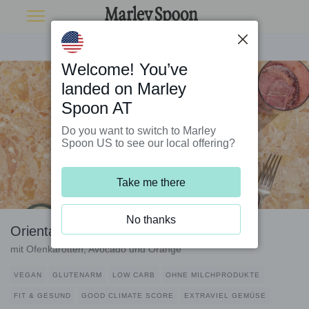
Welcome! You’ve
landed on Marley
Spoon AT
Do you want to switch to Marley
Spoon US to see our local offering?
Take me there
No thanks
Orientalischer Falafel-Salatteller
mit Ofenkarotten, Avocado und Orange
VEGAN
GLUTENARM
LOW CARB
OHNE MILCHPRODUKTE
FIT & GESUND
GOOD CLIMATE SCORE
EXTRAVIEL GEMÜSE