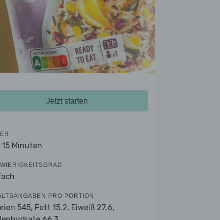
Jetzt starten
ER
- 15 Minuten
WIERIGKEITSGRAD
fach
ALTSANGABEN PRO PORTION
orien 545,
Fett 15.2,
Eiweiß 27.6,
lenhydrate 66.3