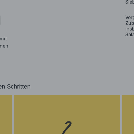
Sie
Ver
Zub
ins
Sal
mit
hnen
en Schritten