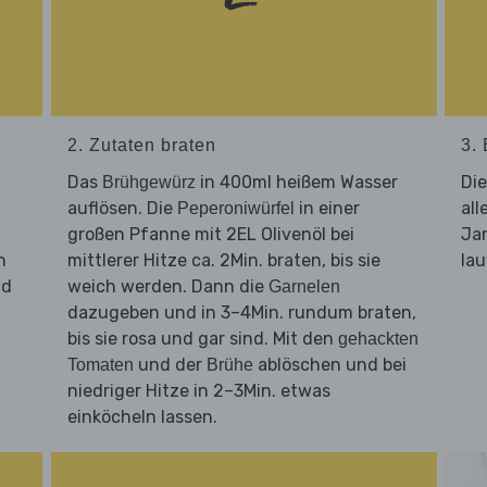
2. Zutaten braten
3. 
Das
in 400ml heißem Wasser
Di
Brühgewürz
auflösen. Die
in einer
al
Peperoniwürfel
großen Pfanne mit 2EL Olivenöl bei
Ja
n
mittlerer Hitze ca. 2Min. braten, bis sie
lau
nd
weich werden. Dann die
Garnelen
dazugeben und in 3–4Min. rundum braten,
bis sie rosa und gar sind. Mit den
gehackten
und der
ablöschen und bei
Tomaten
Brühe
niedriger Hitze in 2–3Min. etwas
einköcheln lassen.