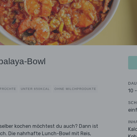
balaya-Bowl
DAU
FRÜCHTE
UNTER 650KCAL
OHNE MILCHPRODUKTE
10 
SCH
ein
INH
n selber kochen möchtest du auch? Dann ist
Kal
ich. Die nahrhafte Lunch-Bowl mit Reis,
Koh