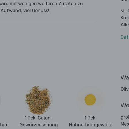
wird mit wenigen weiteren Zutaten zu
g Aufwand, viel Genuss!
ALL
Kre
All
Det
Wa
Oli
Wo
gro
1 Pck. Cajun-
1 Pck.
Mes
taut
Gewürzmischung
Hühnerbrühgewürz