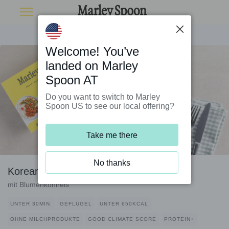
Welcome! You’ve
landed on Marley
Spoon AT
Do you want to switch to Marley
Spoon US to see our local offering?
Take me there
No thanks
Koreanisches Hähnchen-Bulgogi
mit Blumenkohlreis
UNTER 30MIN.
GEFLÜGEL
UNTER 650KCAL
OHNE MILCHPRODUKTE
GOOD CLIMATE SCORE
PROTEIN+