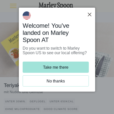
Welcome! You’ve
landed on Marley
Spoon AT
Do you want to switch to Marley
Spoon US to see our local offering?
Take me there
No thanks
Teriyaki-Hähnchen
mit Nudeln und Gemüse
UNTER 30MIN.
GEFLÜGEL
UNTER 650KCAL
OHNE MILCHPRODUKTE
GOOD CLIMATE SCORE