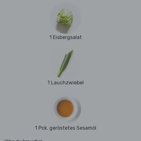
1 Eisbergsalat
1 Lauchzwiebel
1 Pck. geröstetes Sesamöl