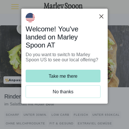
Welcome! You’ve
landed on Marley
Spoon AT
Do you want to switch to Marley
Spoon US to see our local offering?
Take me there
Anpassbar
No thanks
Rinderhack koreanische Art
im Salatblatt mit Roter Bete
SCHARF
UNTER 30MIN.
LOW CARB
FLEISCH
UNTER 650KCAL
OHNE MILCHPRODUKTE
FIT & GESUND
EXTRAVIEL GEMÜSE