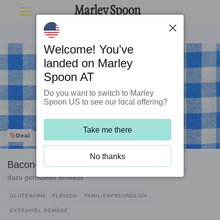
Welcome! You’ve
landed on Marley
Spoon AT
Do you want to switch to Marley
Spoon US to see our local offering?
Take me there
Deal
No thanks
Bacon-Risotto mit Cheddar und Lauch
dazu gerösteter Brokkoli
GLUTENARM
FLEISCH
FAMILIENFREUNDLICH
EXTRAVIEL GEMÜSE