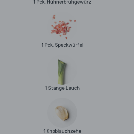
1 Pck. Hühnerbrühgewürz
1 Pck. Speckwürfel
1 Stange Lauch
1 Knoblauchzehe