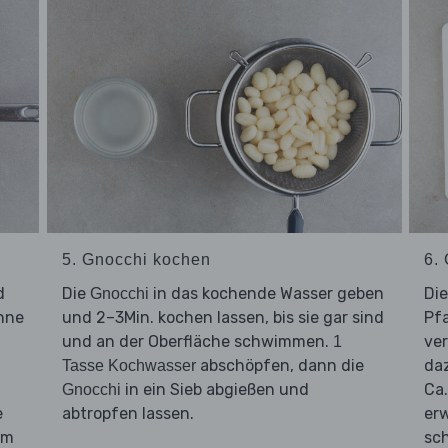
5. Gnocchi kochen
6.
d
Die
in das kochende Wasser geben
Di
Gnocchi
anne
und 2–3Min. kochen lassen, bis sie gar sind
Pf
und an der Oberfläche schwimmen.
ve
1
abschöpfen, dann die
da
Tasse Kochwasser
in ein Sieb abgießen und
Ca.
Gnocchi
e
abtropfen lassen.
er
em
sc