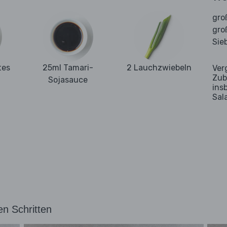
gro
gro
Sie
tes
25ml Tamari-
2 Lauchzwiebeln
Ver
Zub
Sojasauce
ins
Sal
en Schritten