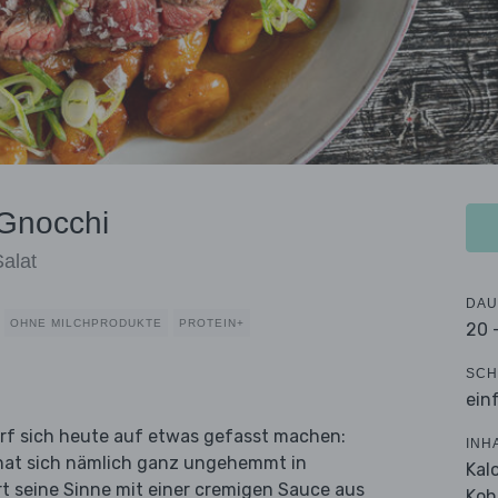
 Gnocchi
alat
DAU
OHNE MILCHPRODUKTE
PROTEIN+
20 
SCH
ein
arf sich heute auf etwas gefasst machen:
INH
i hat sich nämlich ganz ungehemmt in
Kal
t seine Sinne mit einer cremigen Sauce aus
Koh