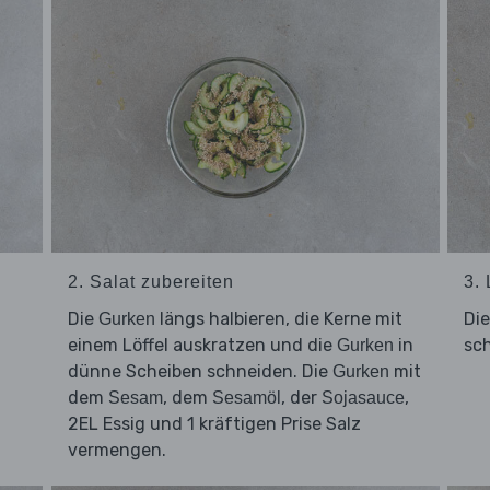
2. Salat zubereiten
3.
Die
längs halbieren, die Kerne mit
Di
Gurken
einem Löffel auskratzen und die
in
sc
Gurken
dünne Scheiben schneiden. Die
mit
Gurken
dem
, dem
, der
,
Sesam
Sesamöl
Sojasauce
2EL Essig und 1 kräftigen Prise Salz
vermengen.