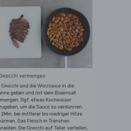
 Gnocchi vermengen
e
und die
in die
Gnocchi
Würzsauce
anne geben und mit dem
Bratensaft
rmengen. Ggf. etwas
Kochwasser
zugeben, um die
zu verdünnen.
Sauce
 2Min. bei mittlerer bis niedriger Hitze
wärmen. Das
in Tranchen
Fleisch
hneiden. Die
auf Teller verteilen,
Gnocchi