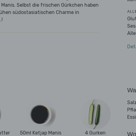
 Manis. Selbst die frischen Gürkchen haben
ALL
rühen südostasiatischen Charme in
Glu
.!
Ses
All
Det
Wa
Sal
Pfl
Ess
utter
50ml Ketjap Manis
4 Gurken
Wo