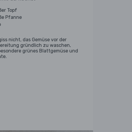
ßer Topf
ße Pfanne
b
giss nicht, das Gemüse vor der
ereitung gründlich zu waschen,
besondere grünes Blattgemüse und
ate.