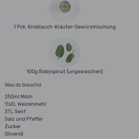
1 Pck. Knoblauch-Kräuter-Gewürzmischung
100g Babyspinat (ungewaschen)
Was du brauchst
250ml Milch
1½EL Weizenmehl
3TL Senf
Salz und Pfeffer
Zucker
Olivenöl