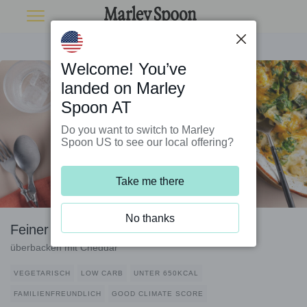
Welcome! You’ve
landed on Marley
Spoon AT
Do you want to switch to Marley
Spoon US to see our local offering?
Take me there
No thanks
Feiner Blumenkohl-Spinat-Auflauf
überbacken mit Cheddar
VEGETARISCH
LOW CARB
UNTER 650KCAL
FAMILIENFREUNDLICH
GOOD CLIMATE SCORE