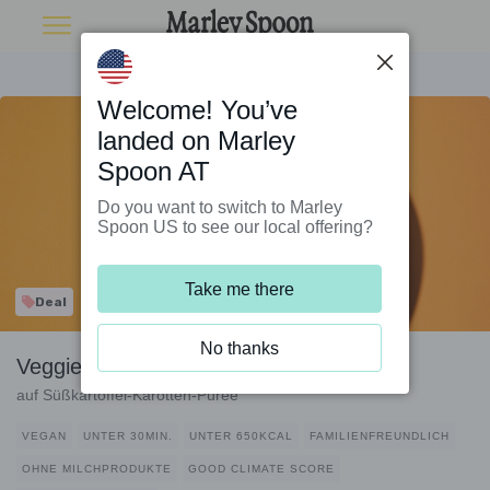
Welcome! You’ve
landed on Marley
Spoon AT
Do you want to switch to Marley
Spoon US to see our local offering?
Take me there
Deal
No thanks
Veggie-Schnitzel mit Petersiliensauce
auf Süßkartoffel-Karotten-Püree
VEGAN
UNTER 30MIN.
UNTER 650KCAL
FAMILIENFREUNDLICH
OHNE MILCHPRODUKTE
GOOD CLIMATE SCORE