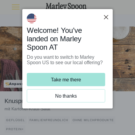
Welcome! You’ve
landed on Marley
Spoon AT
Do you want to switch to Marley
Spoon US to see our local offering?
Take me there
Anpassbar
No thanks
Knuspriges Hähnchenschnitzel
mit Kartoffel-Kraut-Salat
GEFLÜGEL
FAMILIENFREUNDLICH
OHNE MILCHPRODUKTE
PROTEIN+