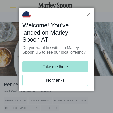
Welcome! You’ve
landed on Marley
Spoon AT
Do you want to switch to Marley
Spoon US to see our local offering?
Take me there
No thanks
Penne mit vegetarischem Hähnchen
und Walnuss-Basilikum-Pesto
VEGETARISCH
UNTER 30MIN.
FAMILIENFREUNDLICH
GOOD CLIMATE SCORE
PROTEIN+