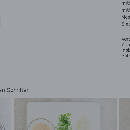
mit
mit
Mes
Sie
Ver
Zub
ins
Sal
en Schritten