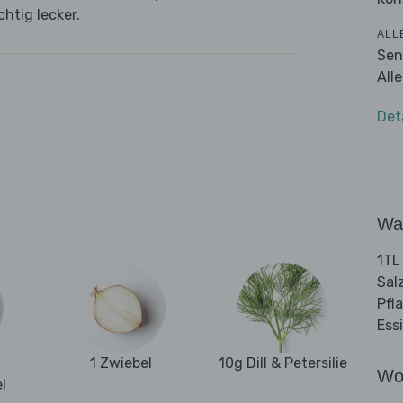
chtig lecker.
ALL
Sen
All
Det
Wa
1TL
Sal
Pfl
Ess
1 Zwiebel
10g Dill & Petersilie
Wo
l