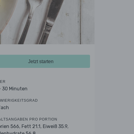
Jetzt starten
ER
- 30 Minuten
WIERIGKEITSGRAD
fach
ALTSANGABEN PRO PORTION
orien 566,
Fett 21.1,
Eiweiß 35.9,
lenhydrate 56.8