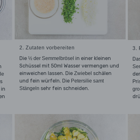
2. Zutaten vorbereiten
3.
Die
in einer kleinen
½ der Semmelbrösel
d
Da
Schüssel mit 50ml Wasser vermengen und
m
Se
einweichen lassen. Die
schälen
Zwiebel
de
le
und fein würfeln. Die
Petersilie samt
as
Pri
sehr fein schneiden.
Stängeln
 in
gr
ßen
dr