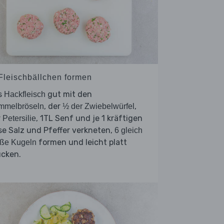
 Fleischbällchen formen
s
gut mit den
Hackfleisch
, der
,
mmelbröseln
½ der Zwiebelwürfel
r
, 1TL Senf und je 1 kräftigen
Petersilie
se Salz und Pfeffer verkneten,
6 gleich
formen und leicht platt
oße Kugeln
ücken.