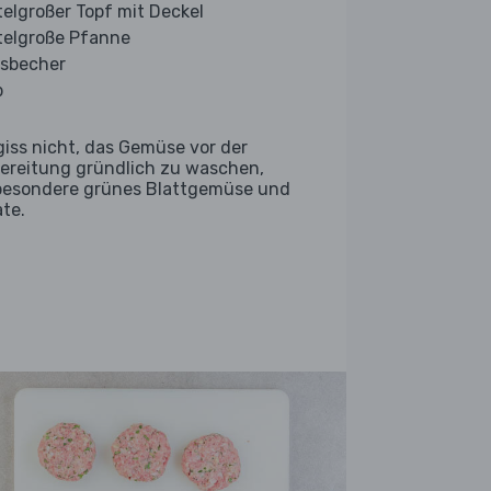
telgroßer Topf mit Deckel
telgroße Pfanne
sbecher
b
giss nicht, das Gemüse vor der
ereitung gründlich zu waschen,
besondere grünes Blattgemüse und
ate.