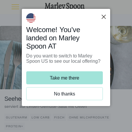
Welcome! You’ve
landed on Marley
Spoon AT
Do you want to switch to Marley
Spoon US to see our local offering?
Take me there
No thanks
Seehecht auf Orange gebacken
serviert auf Linsen-Gemüse-Salat mit Oliven
GLUTENARM
LOW CARB
FISCH
OHNE MILCHPRODUKTE
PROTEIN+